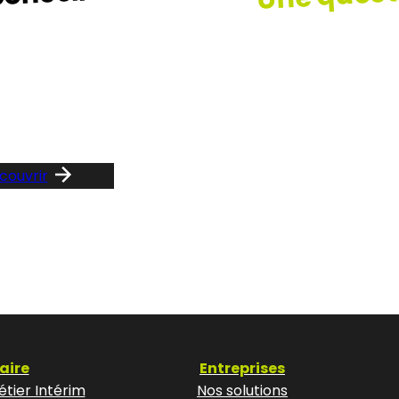
z le guide …
Consult
notre F
couvrir
aire
Entreprises
tier Intérim
Nos solutions