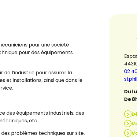
mécaniciens pour une société
technique pour des équipements
Espac
4431
02 40
 de l’industrie pour assurer la
stph
et installations, ainsi que dans le
rvice.
Du l
De 8
ce des équipements industriels, des
D
 mécaniques, etc.
Vo
Vo
 des problèmes techniques sur site,