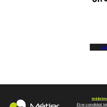
Suive
Dé
Intérim
Être candidat Mé