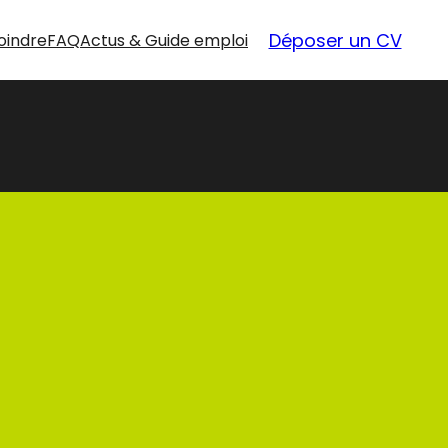
Déposer un CV
oindre
FAQ
Actus & Guide emploi
nouvelles
opportunités
Nos offres d’emploi