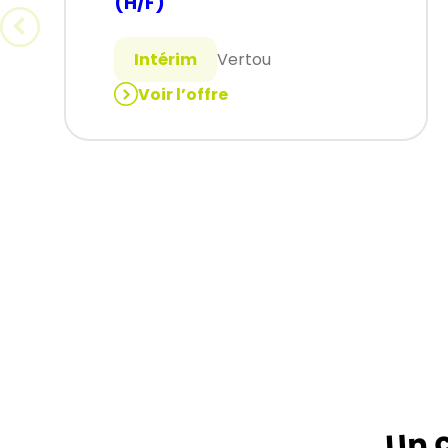
(H/F)
Intérim
Vertou
Voir l’offre
:
OPERATEUR
DECOUPE
CN
(H/F)
Un c