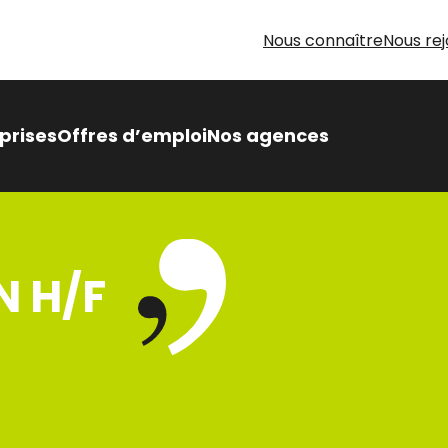
Nous connaître
Nous rej
prises
Offres d’emploi
Nos agences
 Intérimaire Métier Intérim
 avantages,
N H/F
sés pour vous
oin d’aide pour votre
herche d’emploi