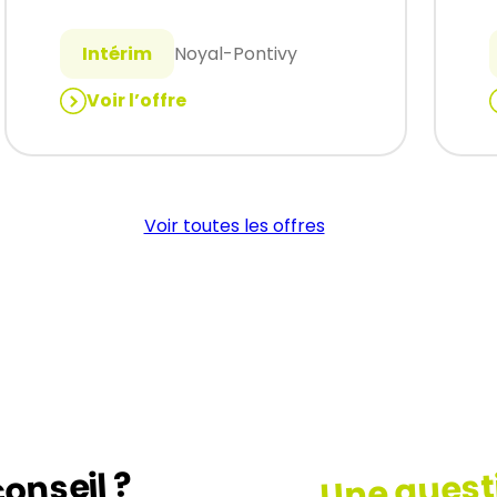
Intérim
Noyal-Pontivy
Voir l’offre
:
:
MÉCANICIEN
(H/F)
Voir toutes les offres
Une quest
onseil ?