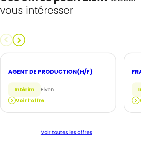
vous intéresser
AGENT DE PRODUCTION(H/F)
FR
Intérim
Elven
Voir l’offre
:
:
AGENT
FRA
DE
(H/
PRODUCTION(H/F)
Voir toutes les offres