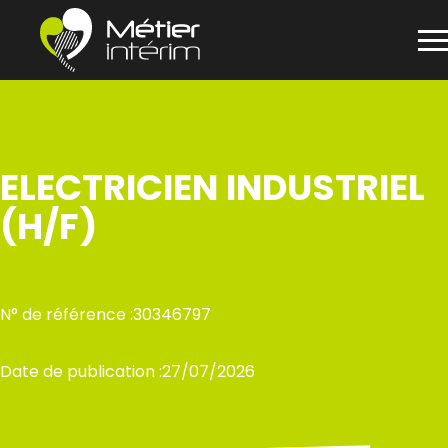
Panneau de gestion des cookies
Aller
au
contenu
ELECTRICIEN INDUSTRIEL
(H/F)
N° de référence :
30346797
Date de publication :
27/07/2026