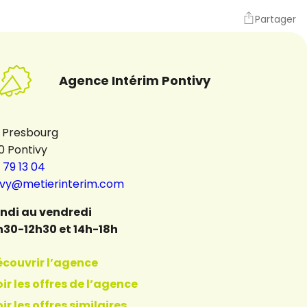
Partager
Agence Intérim Pontivy
i Presbourg
0 Pontivy
 79 13 04
ivy@metierinterim.com
undi au vendredi
h30-12h30 et 14h-18h
écouvrir l’agence
ir les offres de l’agence
ir les offres similaires