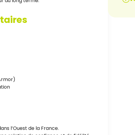
ur du long terme.
taires
Armor)
ation
ans l’Ouest de la France.