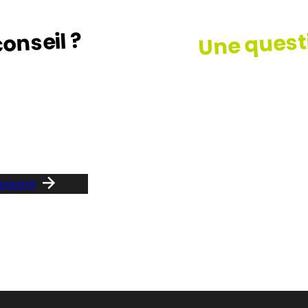
Une quest
onseil ?
z le guide …
Consult
notre F
couvrir