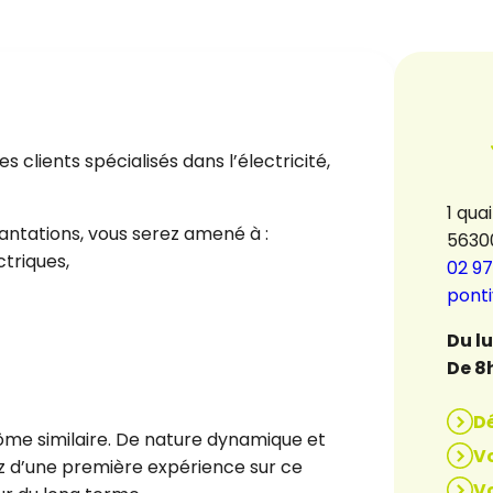
s clients spécialisés dans l’électricité,
1 qua
antations, vous serez amené à :
5630
triques,
02 97
pont
Du l
De 8
D
lôme similaire. De nature dynamique et
Vo
fiez d’une première expérience sur ce
Vo