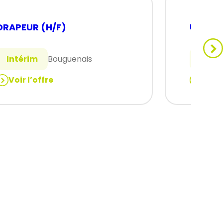
DRAPEUR (H/F)
Usineu
Intérim
Bouguenais
Intér
Voir l’offre
Voir 
:
DRAPEUR
Usineur
(H/F)
–
perceur
(H/F)