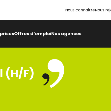
Nous connaître
Nous rej
prises
Offres d’emploi
Nos agences
 Intérimaire Métier Intérim
 avantages,
l (H/F)
sés pour vous
oin d’aide pour votre
herche d’emploi