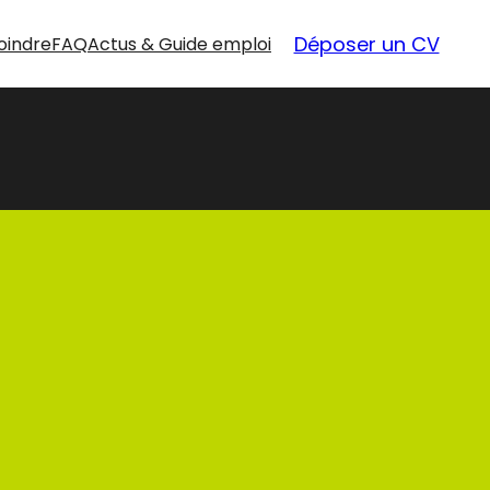
Déposer un CV
oindre
FAQ
Actus & Guide emploi
nouvelles
opportunités
Nos offres d’emploi