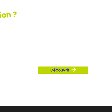
ion ?
ez
AQ
Découvrir