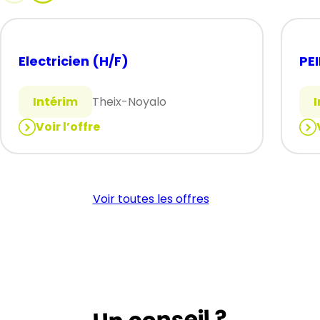
Electricien (H/F)
PE
Intérim
Theix-Noyalo
Voir l’offre
:
:
Electricien
PEI
(H/F)
SOL
(H/
Voir toutes les offres
Un conseil ?