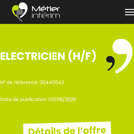
Panneau de gestion des cookies
Aller
au
contenu
ELECTRICIEN (H/F)
N° de référence :
30440542
Date de publication :
03/08/2026
Détails de l’offre