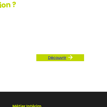
ion ?
ez
AQ
Découvrir
Métier Intérim