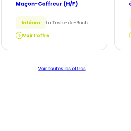
Maçon-Coffreur (H/F)
Intérim
La Teste-de-Buch
Voir l’offre
:
:
Maçon-
Coffreur
(H/F)
Voir toutes les offres