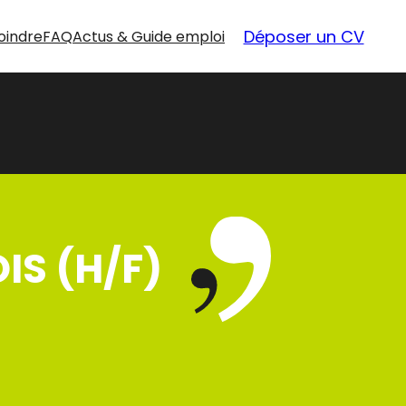
Déposer un CV
oindre
FAQ
Actus & Guide emploi
IS (H/F)
nouvelles
opportunités
Nos offres d’emploi