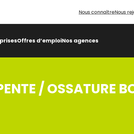
Nous connaître
Nous rej
prises
Offres d’emploi
Nos agences
 Intérimaire Métier Intérim
 avantages,
ENTE / OSSATURE BO
sés pour vous
oin d’aide pour votre
herche d’emploi