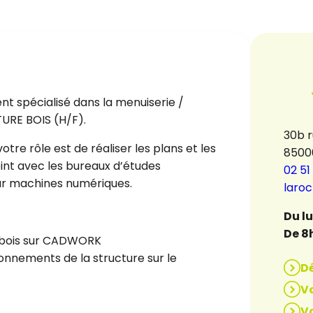
t spécialisé dans la menuiserie /
RE BOIS (H/F).
30b 
otre rôle est de réaliser les plans et les
8500
oint avec les bureaux d’études
02 51
 sur machines numériques.
laro
Du l
De 8
s bois sur CADWORK
onnements de la structure sur le
D
Vo
Vo