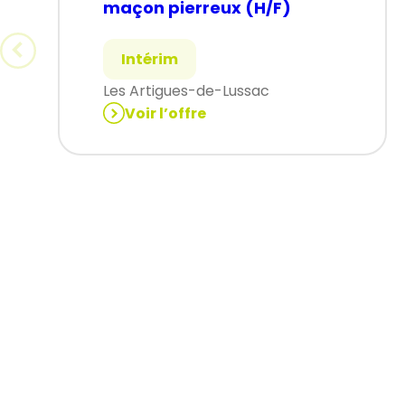
maçon pierreux (H/F)
Intérim
Les Artigues-de-Lussac
Voir l’offre
:
maçon
pierreux
(H/F)