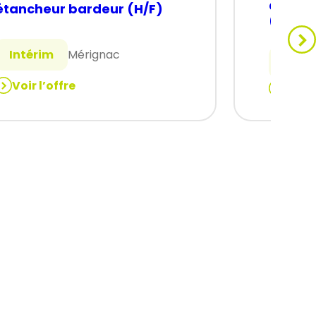
CHAUF
étancheur bardeur (H/F)
(H/F)
Intérim
Mérignac
Intér
Voir l’offre
Voir 
:
étancheur
CHAUFF
bardeur
AUTON
(H/F)
(H/F)