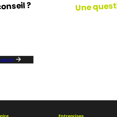
Une quest
onseil ?
z le guide …
Consult
notre F
couvrir
aire
Entreprises