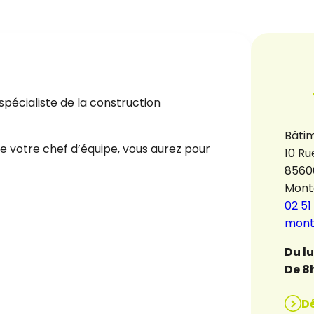
pécialiste de la construction
Bâtim
 de votre chef d’équipe, vous aurez pour
10 Ru
8560
Mont
02 51
mont
Du l
De 8
D