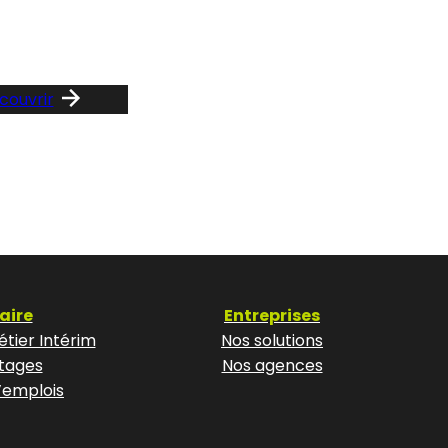
notre F
couvrir
aire
Entreprises
tier Intérim
Nos solutions
tages
Nos agences
’emplois