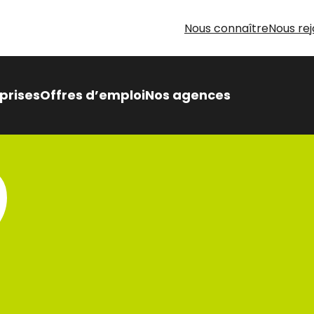
Nous connaître
Nous rej
prises
Offres d’emploi
Nos agences
 Intérimaire Métier Intérim
 avantages,
sés pour vous
oin d’aide pour votre
herche d’emploi