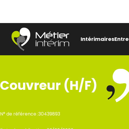
Aller
Panneau de gestion des cookies
au
contenu
Intérimaires
Entre
Être
Nos
Couvreur (H/F)
pen
Bes
rec
N° de référence :
30439893