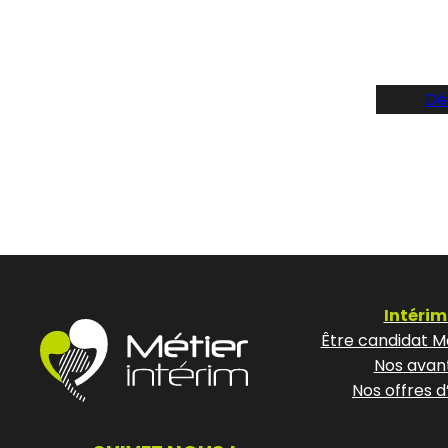
Dé
Intérim
Être candidat Mé
Nos avan
Nos offres d