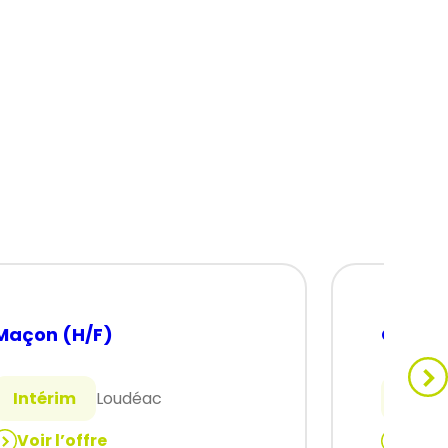
Maçon (H/F)
Charpe
Intérim
Loudéac
Intér
Voir l’offre
Voir 