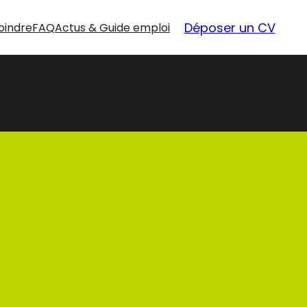
Déposer un CV
oindre
FAQ
Actus & Guide emploi
nouvelles
opportunités
Nos offres d’emploi