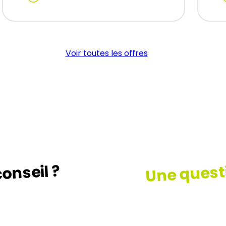
:
:
MACON
TRADITIONNEL
(H/F)
Voir toutes les offres
Une quest
onseil ?
z le guide …
Consult