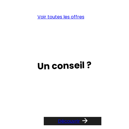
(H/F)
cha
(H/
Voir toutes les offres
Un conseil ?
Suivez le guide …
Découvrir