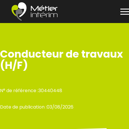
Panneau de gestion des cookies
Aller
au
contenu
Conducteur de travaux
(H/F)
N° de référence :
30440448
Date de publication :
03/08/2026