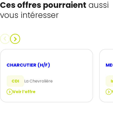
Ces offres pourraient
aussi
vous intéresser
CHARCUTIER (H/F)
ME
CDI
La Chevrolière
Voir l’offre
:
:
CHARCUTIER
ME
(H/F)
PO