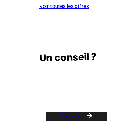
LO
Voir toutes les offres
(H/
Un conseil ?
Suivez le guide …
Découvrir