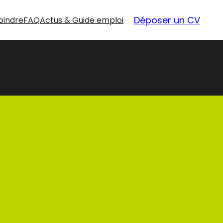
Déposer un CV
oindre
FAQ
Actus & Guide emploi
nouvelles
opportunités
Nos offres d’emploi