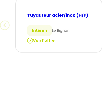
Tuyauteur acier/inox (H/F)
Intérim
Le Bignon
Voir l’offre
:
Tuyauteur
acier/inox
(H/F)