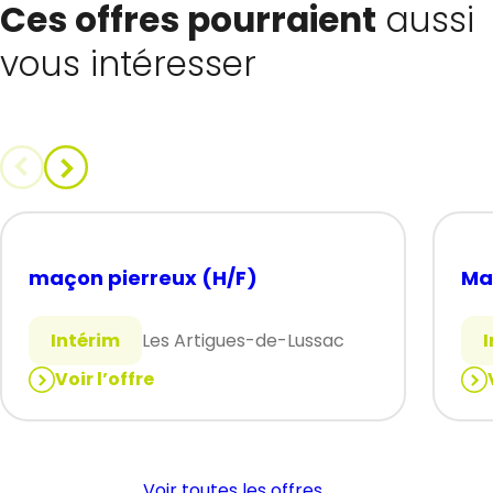
Ces offres pourraient
aussi
vous intéresser
maçon pierreux (H/F)
Ma
Intérim
Les Artigues-de-Lussac
Voir l’offre
:
:
maçon
Ma
pierreux
Cof
(H/F)
(H/
Voir toutes les offres