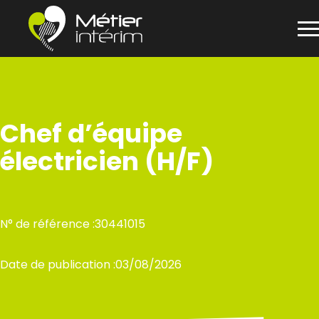
Panneau de gestion des cookies
Aller
au
contenu
Chef d’équipe
électricien (H/F)
N° de référence :
30441015
Date de publication :
03/08/2026