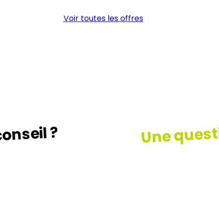
Voir toutes les offres
Une quest
onseil ?
z le guide …
Consult
notre F