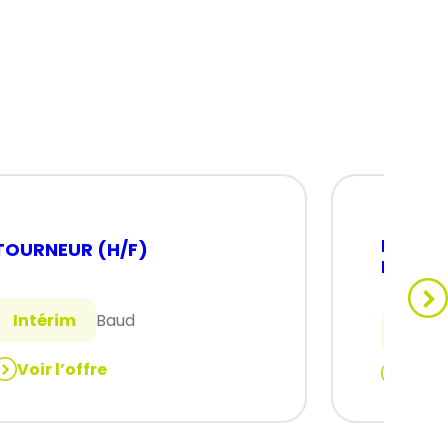
MANUT
TOURNEUR (H/F)
INDUST
Intérim
Baud
Intér
Voir l’offre
Voir 
:
TOURNEUR
MANUTE
(H/F)
INDUSTR