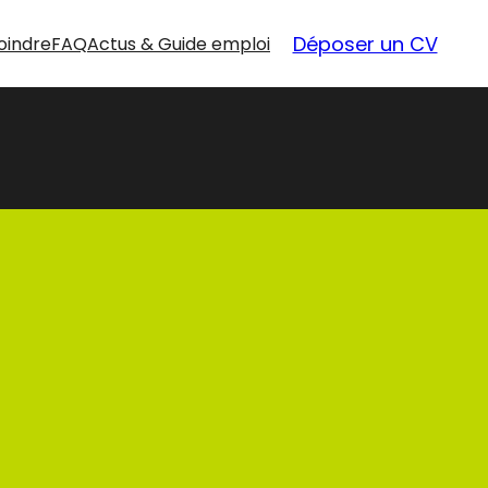
Déposer un CV
oindre
FAQ
Actus & Guide emploi
nouvelles
opportunités
Nos offres d’emploi