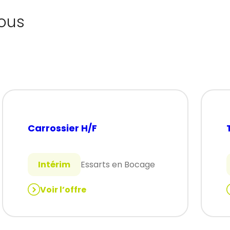
ous
Carrossier H/F
Intérim
Essarts en Bocage
Voir l’offre
:
:
Carrossier
H/F