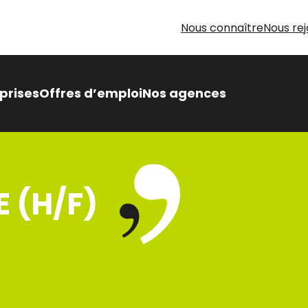
Nous connaître
Nous rej
prises
Offres d’emploi
Nos agences
 Intérimaire Métier Intérim
 avantages,
 (H/F)
sés pour vous
oin d’aide pour votre
herche d’emploi