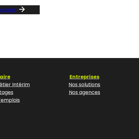
couvrir
aire
Entreprises
tier Intérim
Nos solutions
tages
Nos agences
’emplois