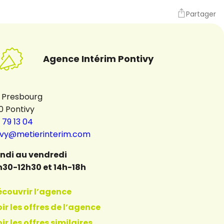
Partager
Agence Intérim Pontivy
i Presbourg
0 Pontivy
 79 13 04
ivy@metierinterim.com
undi au vendredi
h30-12h30 et 14h-18h
écouvrir l’agence
ir les offres de l’agence
ir les offres similaires