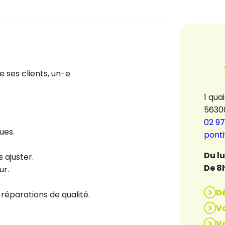
 ses clients, un-e
1 qua
5630
02 97
ues.
pont
Du l
 ajuster.
De 8
ur.
D
 réparations de qualité.
Vo
Vo