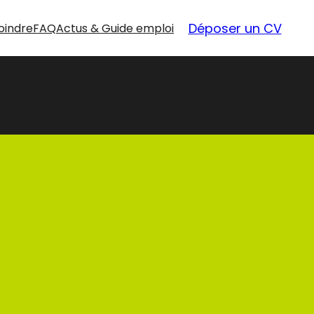
Déposer un CV
oindre
FAQ
Actus & Guide emploi
nouvelles
opportunités
Nos offres d’emploi