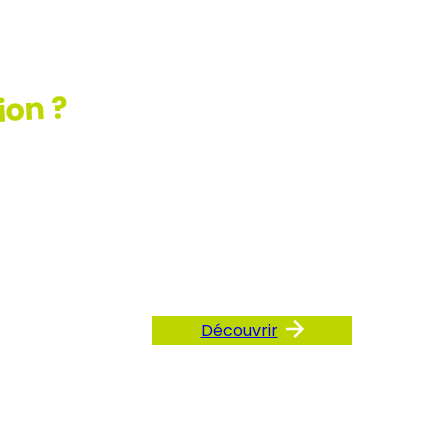
ion ?
ez
AQ
Découvrir