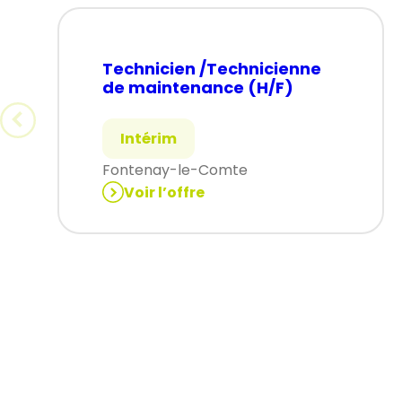
Technicien /Technicienne
de maintenance (H/F)
Intérim
Fontenay-le-Comte
Voir l’offre
:
Technicien
/Technicienne
de
maintenance
(H/F)