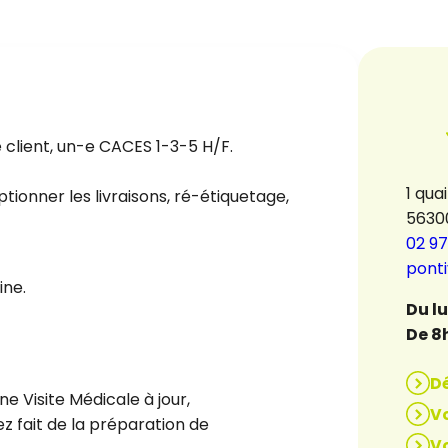
client, un-e CACES 1-3-5 H/F.
1 qua
ionner les livraisons, ré-étiquetage,
5630
02 97
pont
ine.
Du l
De 8
D
ne Visite Médicale à jour,
Vo
z fait de la préparation de
Vo