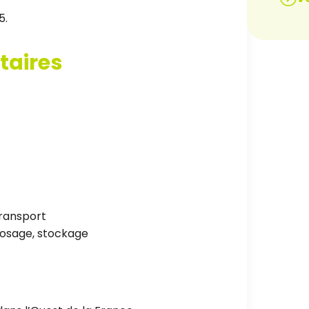
5.
taires
ransport
osage, stockage