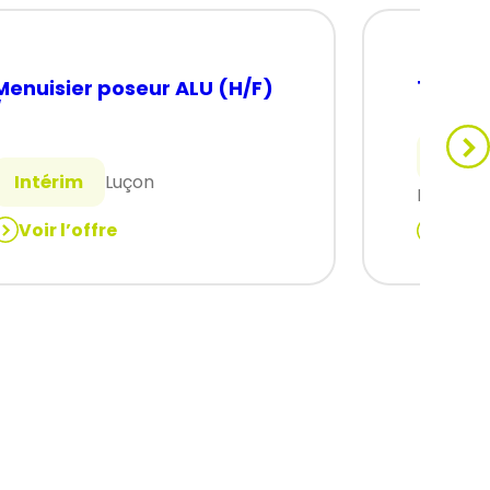
Tourneu
Menuisier poseur ALU (H/F)
/
Intér
Intérim
Luçon
Fontena
Voir l’offre
Voir 
:
Menuisier
Tourne
poseur
traditi
ALU
(H/F)
(H/F)