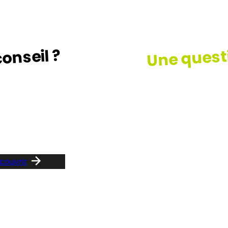
Une quest
onseil ?
z le guide …
Consult
notre F
couvrir