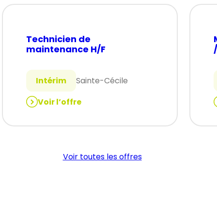
Technicien de
maintenance H/F
Intérim
Sainte-Cécile
Voir l’offre
:
:
Technicien
de
maintenance
H/F
Voir toutes les offres
/