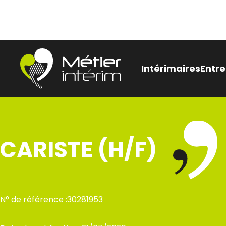
Aller
Panneau de gestion des cookies
au
contenu
Intérimaires
Entre
Être
Nos
CARISTE (H/F)
pen
Bes
rec
N° de référence :
30281953