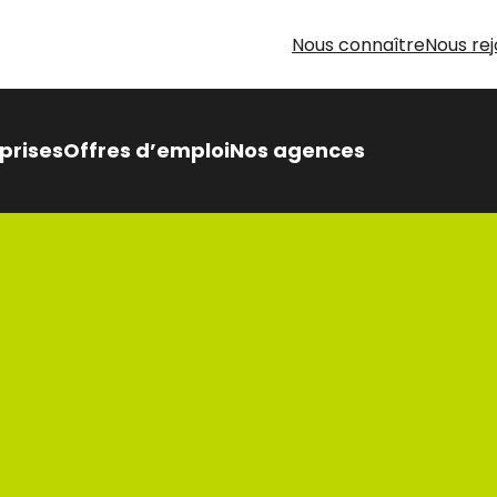
Nous connaître
Nous rej
prises
Offres d’emploi
Nos agences
 Intérimaire Métier Intérim
 avantages,
sés pour vous
oin d’aide pour votre
herche d’emploi