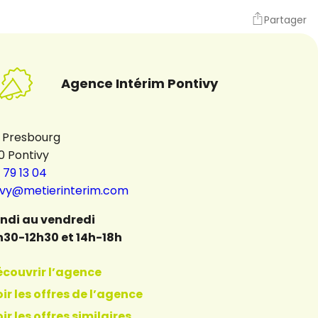
Partager
Agence Intérim Pontivy
i Presbourg
0 Pontivy
 79 13 04
ivy@metierinterim.com
undi au vendredi
h30-12h30 et 14h-18h
écouvrir l’agence
ir les offres de l’agence
ir les offres similaires