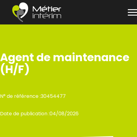
Panneau de gestion des cookies
Aller
au
contenu
Agent de maintenance
(H/F)
N° de référence :
30454477
Date de publication :
04/08/2026