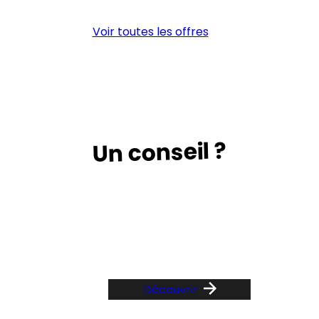
monteur
DE
(H/F)
CO
Voir toutes les offres
(H/
Un conseil ?
Suivez le guide …
Découvrir