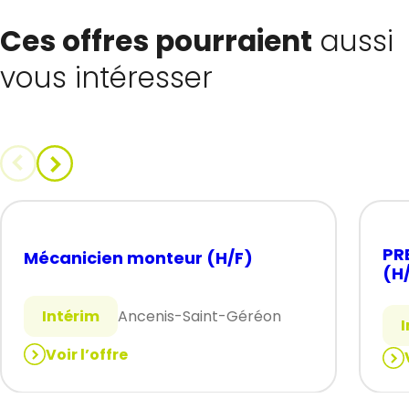
Ces offres pourraient
aussi
vous intéresser
PR
Mécanicien monteur (H/F)
(H
Intérim
Ancenis-Saint-Géréon
Voir l’offre
:
:
Mécanicien
PR