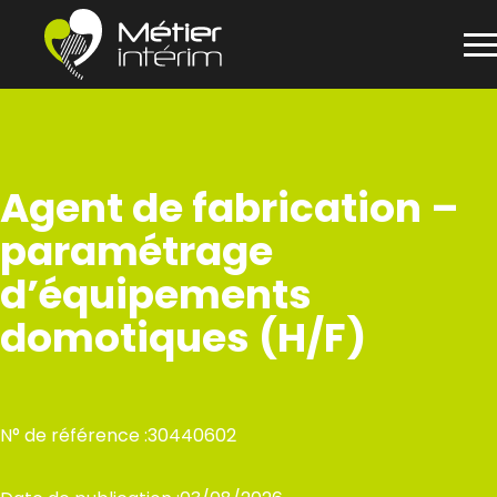
Panneau de gestion des cookies
Aller
au
contenu
Agent de fabrication –
paramétrage
d’équipements
domotiques (H/F)
N° de référence :
30440602