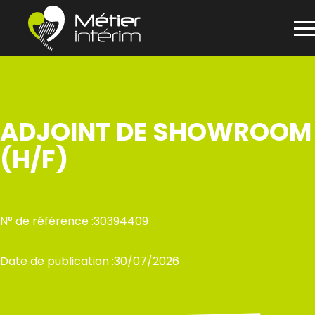
Panneau de gestion des cookies
Aller
au
contenu
ADJOINT DE SHOWROOM
(H/F)
N° de référence :
30394409
Date de publication :
30/07/2026