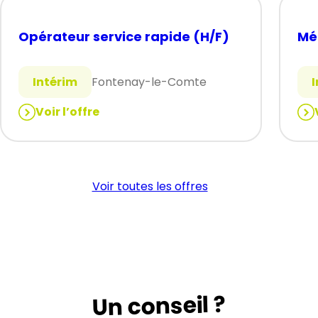
Opérateur service rapide (H/F)
Mé
Intérim
Fontenay-le-Comte
Voir l’offre
:
:
Opérateur
Mé
service
au
rapide
(H/
Voir toutes les offres
(H/F)
Un conseil ?