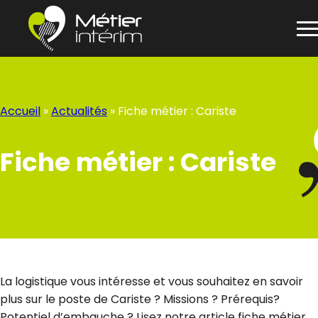
Panneau de gestion des cookies
Aller
au
contenu
Accueil
»
Actualités
»
Fiche métier : Cariste
Fiche métier : Cariste
La logistique vous intéresse et vous souhaitez en savoir
plus sur le poste de Cariste ? Missions ? Prérequis?
Potentiel d’embauche ? Lisez notre article fiche métier,